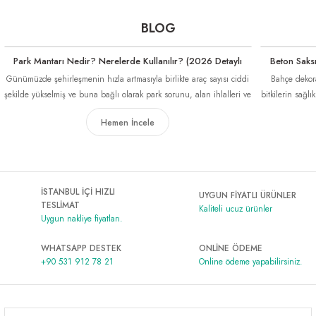
BLOG
Park Mantarı Nedir? Nerelerde Kullanılır? (2026 Detaylı
Beton Saksı
Rehber)
Günümüzde şehirleşmenin hızla artmasıyla birlikte araç sayısı ciddi
Bahçe dekoras
şekilde yükselmiş ve buna bağlı olarak park sorunu, alan ihlalleri ve
bitkilerin sağ
düzensiz park problemleri yaygın hale gelmiştir. Özellikle apartman
oldukça öneml
Hemen İncele
önleri, site girişleri, iş yerleri ve kamu alanlarında yaşanan bu
saksı türü beto
sorunlar, hem güvenlik hem de düzen açısından büyük problemler
farklı
oluşturmaktadır.
İSTANBUL İÇİ HIZLI
UYGUN FİYATLI ÜRÜNLER
TESLİMAT
Kaliteli ucuz ürünler
Uygun nakliye fiyatları.
WHATSAPP DESTEK
ONLİNE ÖDEME
+90 531 912 78 21
Online ödeme yapabilirsiniz.