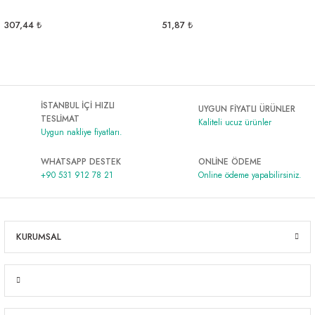
Al | Günlük Avlanan Deniz Ürünleri Online
öşeme
307,44 ₺
51,87 ₺
apkaları
ri
İSTANBUL İÇİ HIZLI
UYGUN FİYATLI ÜRÜNLER
TESLİMAT
eri
Kaliteli ucuz ürünler
Uygun nakliye fiyatları.
ma
ri
WHATSAPP DESTEK
ONLİNE ÖDEME
+90 531 912 78 21
Online ödeme yapabilirsiniz.
şemesi
ı
ri
KURUMSAL