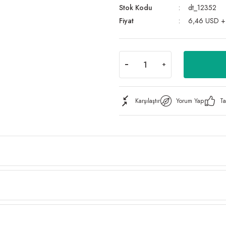
Stok Kodu
dt_12352
Fiyat
6,46 USD +
Karşılaştır
Yorum Yap
Ta