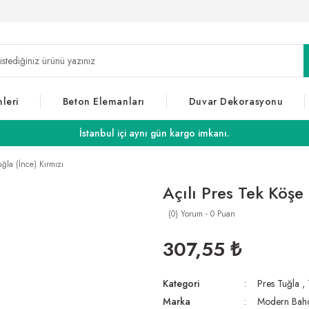
leri
Beton Elemanları
Duvar Dekorasyonu
İstanbul içi aynı gün kargo imkanı.
uğla (İnce) Kırmızı
Açılı Pres Tek Köşe 
(0) Yorum - 0 Puan
307,55 ₺
Kategori
Pres Tuğla
,
Marka
Modern Bah