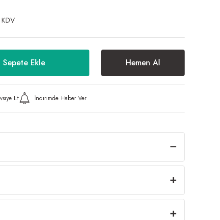
 KDV
Sepete Ekle
Hemen Al
vsiye Et
İndirimde Haber Ver