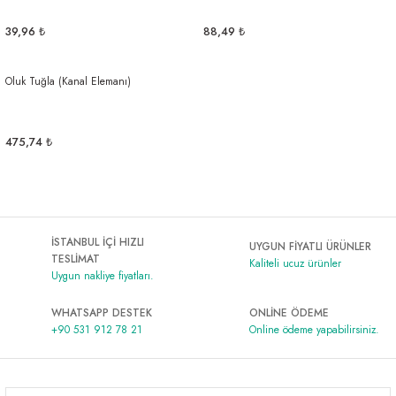
Al | Günlük Avlanan Deniz Ürünleri Online
öşeme
39,96 ₺
88,49 ₺
apkaları
ri
Oluk Tuğla (Kanal Elemanı)
475,74 ₺
eri
ma
ri
şemesi
İSTANBUL İÇİ HIZLI
UYGUN FİYATLI ÜRÜNLER
TESLİMAT
Kaliteli ucuz ürünler
Uygun nakliye fiyatları.
ı
ri
WHATSAPP DESTEK
ONLİNE ÖDEME
+90 531 912 78 21
Online ödeme yapabilirsiniz.