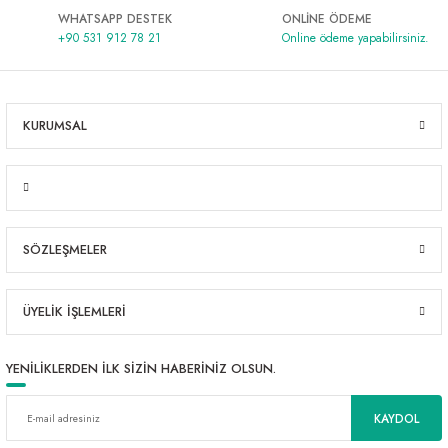
WHATSAPP DESTEK
ONLİNE ÖDEME
Al | Günlük Avlanan Deniz Ürünleri Online
öşeme
+90 531 912 78 21
Online ödeme yapabilirsiniz.
apkaları
ri
KURUMSAL
eri
ma
ri
SÖZLEŞMELER
şemesi
ÜYELİK İŞLEMLERİ
ı
ri
YENİLİKLERDEN İLK SİZİN HABERİNİZ OLSUN.
KAYDOL