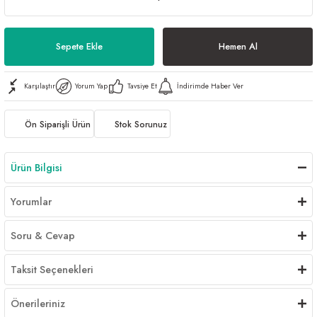
Al | Günlük Avlanan Deniz Ürünleri Online
öşeme
Sepete Ekle
Hemen Al
apkaları
ri
Karşılaştır
Yorum Yap
Tavsiye Et
İndirimde Haber Ver
eri
Ön Siparişli Ürün
Stok Sorunuz
ma
ri
Ürün Bilgisi
şemesi
Yorumlar
ı
ri
Soru & Cevap
Taksit Seçenekleri
Önerileriniz