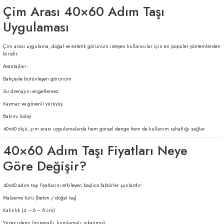
Çim Arası 40×60 Adım Taşı
Uygulaması
Çim arası uygulama, doğal ve estetik görünüm isteyen kullanıcılar için en popüler yöntemlerden
biridir.
Avantajları:
Bahçeyle bütünleşen görünüm
Su drenajını engellemez
Kaymaz ve güvenli yürüyüş
Bakımı kolay
40×60 ölçü, çim arası uygulamalarda hem görsel denge hem de kullanım rahatlığı sağlar.
40×60 Adım Taşı Fiyatları Neye
Göre Değişir?
40×60 adım taşı fiyatlarını etkileyen başlıca faktörler şunlardır:
Malzeme türü (beton / doğal taş)
Kalınlık (4 – 6 – 8 cm)
Yüzey işlemi (mineralli, kumlamalı, yıkanmış)