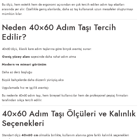
Bu ölçü, hem estetik hem de ergonomi açısından en çok tercih edilen adım taşı ebatları
Al | Günlük Avlanan Deniz Ürünleri Online
öşeme
arasında yer alır. Özellikle geniş alanlarda, daha az taş kullanarak uzun mesafeler oluşturmayı
mümkün kılar.
apkaları
ri
Neden 40×60 Adım Taşı Tercih
Edilir?
40×60 ölçü, klasik kare adım taşlarına göre birçok avantaj sunar:
eri
Geniş yüzey alanı
sayesinde daha rahat adım atma
Modern ve mimari görünüm
ma
ri
Daha az derz boşluğu
Büyük bahçelerde daha düzenli yürüyüş aksı
şemesi
Uygulamada hız ve işçilik avantajı
Bu nedenle 40×60 adım taşı, hem bireysel kullanıcılar hem de profesyonel peyzaj firmaları
ı
ri
tarafından sıkça tercih edilir.
40×60 Adım Taşı Ölçüleri ve Kalınlık
Seçenekleri
Standart ölçü
40×60 cm
olmakla birlikte, kullanım alanına göre farklı kalınlık seçenekleri