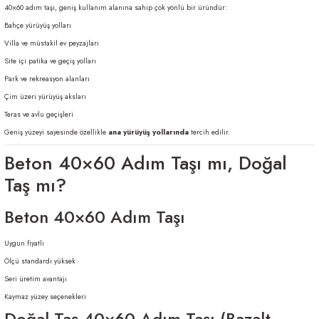
40×60 adım taşı, geniş kullanım alanına sahip çok yönlü bir üründür:
Bahçe yürüyüş yolları
Villa ve müstakil ev peyzajları
Site içi patika ve geçiş yolları
Park ve rekreasyon alanları
Çim üzeri yürüyüş aksları
Teras ve avlu geçişleri
Geniş yüzeyi sayesinde özellikle
ana yürüyüş yollarında
tercih edilir.
Beton 40×60 Adım Taşı mı, Doğal
Taş mı?
Beton 40×60 Adım Taşı
Uygun fiyatlı
Ölçü standardı yüksek
Seri üretim avantajı
Kaymaz yüzey seçenekleri
Doğal Taş 40×60 Adım Taşı (Bazalt,