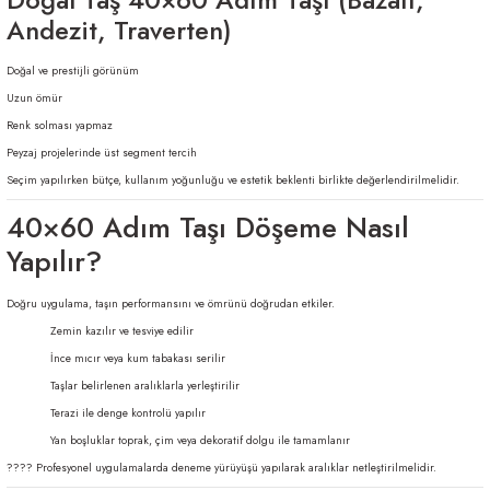
Andezit, Traverten)
Doğal ve prestijli görünüm
Uzun ömür
Renk solması yapmaz
Peyzaj projelerinde üst segment tercih
Seçim yapılırken bütçe, kullanım yoğunluğu ve estetik beklenti birlikte değerlendirilmelidir.
40×60 Adım Taşı Döşeme Nasıl
Yapılır?
Doğru uygulama, taşın performansını ve ömrünü doğrudan etkiler.
Zemin kazılır ve tesviye edilir
İnce mıcır veya kum tabakası serilir
Taşlar belirlenen aralıklarla yerleştirilir
Terazi ile denge kontrolü yapılır
Yan boşluklar toprak, çim veya dekoratif dolgu ile tamamlanır
???? Profesyonel uygulamalarda deneme yürüyüşü yapılarak aralıklar netleştirilmelidir.