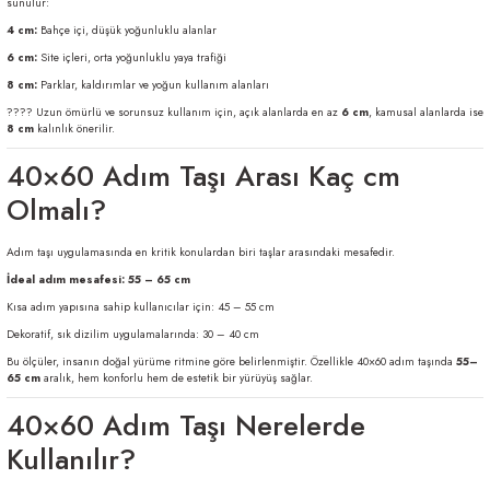
sunulur:
4 cm:
Bahçe içi, düşük yoğunluklu alanlar
6 cm:
Site içleri, orta yoğunluklu yaya trafiği
8 cm:
Parklar, kaldırımlar ve yoğun kullanım alanları
???? Uzun ömürlü ve sorunsuz kullanım için, açık alanlarda en az
6 cm
, kamusal alanlarda ise
8 cm
kalınlık önerilir.
40×60 Adım Taşı Arası Kaç cm
Olmalı?
Adım taşı uygulamasında en kritik konulardan biri taşlar arasındaki mesafedir.
İdeal adım mesafesi:
55 – 65 cm
Kısa adım yapısına sahip kullanıcılar için: 45 – 55 cm
Dekoratif, sık dizilim uygulamalarında: 30 – 40 cm
Bu ölçüler, insanın doğal yürüme ritmine göre belirlenmiştir. Özellikle 40×60 adım taşında
55–
65 cm
aralık, hem konforlu hem de estetik bir yürüyüş sağlar.
40×60 Adım Taşı Nerelerde
Kullanılır?