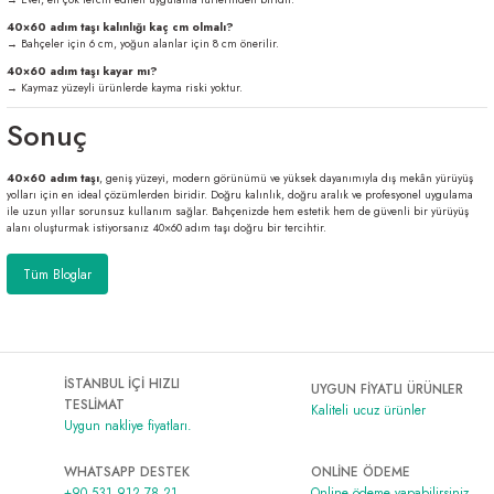
40×60 adım taşı kalınlığı kaç cm olmalı?
→ Bahçeler için 6 cm, yoğun alanlar için 8 cm önerilir.
40×60 adım taşı kayar mı?
→ Kaymaz yüzeyli ürünlerde kayma riski yoktur.
Sonuç
40×60 adım taşı
, geniş yüzeyi, modern görünümü ve yüksek dayanımıyla dış mekân yürüyüş
yolları için en ideal çözümlerden biridir. Doğru kalınlık, doğru aralık ve profesyonel uygulama
ile uzun yıllar sorunsuz kullanım sağlar. Bahçenizde hem estetik hem de güvenli bir yürüyüş
alanı oluşturmak istiyorsanız 40×60 adım taşı doğru bir tercihtir.
Tüm Bloglar
İSTANBUL İÇİ HIZLI
UYGUN FİYATLI ÜRÜNLER
TESLİMAT
Kaliteli ucuz ürünler
Uygun nakliye fiyatları.
WHATSAPP DESTEK
ONLİNE ÖDEME
+90 531 912 78 21
Online ödeme yapabilirsiniz.