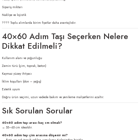
Sipariş miktarı
Nakliye ve lojistik
???? Toplu alımlarda birim fiyatlar daha avantajlıdır.
40×60 Adım Taşı Seçerken Nelere
Dikkat Edilmeli?
Kullanım alanı ve yoğunluğu
Zemin türü (çim, toprak, beton)
Kaymaz yüzey ihtiyacı
İklim koşulları (don – yağış)
Estetik uyum
Doğru ürün seçimi, uzun vadede bakım ve yenileme maliyetlerini azaltır.
Sık Sorulan Sorular
40×60 adım taşı arası kaç cm olmalı?
→ 55–65 cm idealdir.
40×60 adım taşı çim arasına döşenir mi?
→ Evet, en çok tercih edilen uygulama türlerinden biridir.