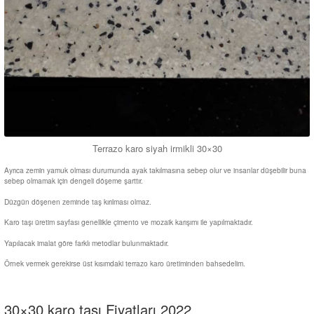
Terrazo karo siyah irmikli 30×30
Ayrıca zemin yamuk olması durumunda ayak takılmasına sebep olur ve insanlar düşebilir buna
sebep olmamak için dengeli döşeme şarttır.
Düzgün döşenen zeminde taş kırılması olmaz.
Karo taşı üretim sayfası genellikle çimento ve mozaik karışımı ile yapılmaktadır.
Yapılacak imalat göre farklı metodlar bulunmaktadır.
Örnek vermek gerekirse üst kısımdaki terrazo karo üretiminden bahsedelim.
30×30 karo taşı Fiyatları 2022