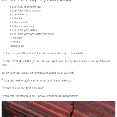
1 adet karo pres makinası
1 adet karo silim makinası
1 adet çimento
1 torba kum
1 torba mozaik
1 torba mermer tozu
1 adet karo pres ustası
1 adet karo pres pres usta yardımcısı
El arabası
El malası
İmalat kalıbı
Üst kısımda genelllikle 30×30 karo taşı üretiminde ihtiyaç olan listedir.
Özellikle 2022 den 2023 girerken bir çok kişinin karo taşı fiyatları hakkında fikir sahibi olmak
istiyor.
30*30 karo taşı fiyatları genel olarak ortalama m2 si 250 tl dir.
Ayrıca belirtmekte fayda var her ürün farklı fiyatlanmaktadır.
Özellikle telefondan fiyat almalısınız.
Ayrıca bize Whatsapp yada E-posta üzerinden de ulaşabilirsiniz.