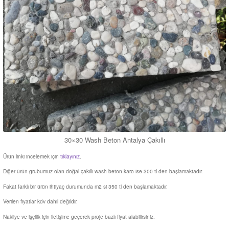
30×30 Wash Beton Antalya Çakıllı
Ürün linki incelemek için
tıklayınız
.
Diğer ürün grubumuz olan doğal çakıllı wash beton karo ise 300 tl den başlamaktadır.
Fakat farklı bir ürün ihtiyaç durumunda m2 si 350 tl den başlamaktadır.
Verilen fiyatlar kdv dahil değildir.
Nakliye ve işçilik için iletişime geçerek proje bazlı fiyat alabilirsiniz.