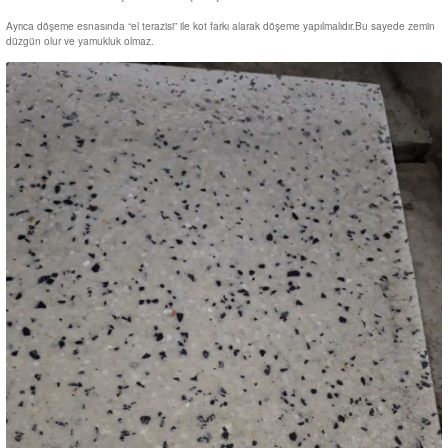
Ayrıca döşeme esnasında “el terazisi” ile kot farkı alarak döşeme yapılmalıdır.Bu sayede zemin
düzgün olur ve yamukluk olmaz.