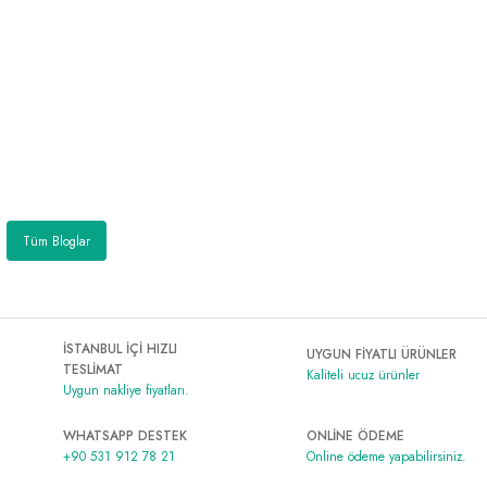
Tüm Bloglar
İSTANBUL İÇİ HIZLI
UYGUN FİYATLI ÜRÜNLER
TESLİMAT
Kaliteli ucuz ürünler
Uygun nakliye fiyatları.
WHATSAPP DESTEK
ONLİNE ÖDEME
+90 531 912 78 21
Online ödeme yapabilirsiniz.