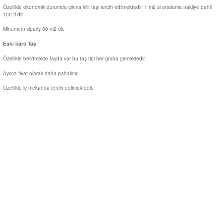
Özellikle ekonomik durumda çıkma kilit taşı tercih edilmektedir. 1 m2 si ortalama nakliye dahil
100 tl dir.
Minumum sipariş 80 m2 dir.
Eski karo Taş
Özellikle belirtmekte fayda var bu taş tipi her gruba girmektedir.
Ayrıca fiyat olarak daha pahalıdır.
Özellikle iç mekanda tercih edilmektedir.