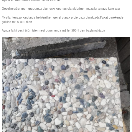
Geçelim diğer ürün grubumuz olan eski karo taş olarak bilinen mozaikli terrazo karo taşı.
Fiyatlar terrazo karolarda belirlenirken genel olarak proje bazlı olmaktadır.Fakat parekende
şekilde m2 si 300 tl dir.
Ayrıca farklı çeşit ürün istenmesi durumunda m2 ler 350 tl den başlamaktadır.