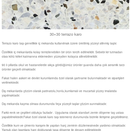
30×30 terrazo karo
Terrazo karo taşı genellikle iç mekanda kullanılmak üzere üretilmiş yüzeyi silinmiş taştır.
Özellikle iç mekanlarda kolay temizlenebilen bir ürün tercih edilmelidir. Sebebi kir tutmadan
olası kötü kirleri katmanına eklemeden yüzeyden kolayca silinebilmelidir.
90 lı yıllarda okul ve hastanelerde sıkça gördüğümüz ürünler şuanda daha çok seramik tarzı
ürünler geçerli olmaktadır.
Fakat halen askeri ve devlet kurumlarında özel olarak şartname bulunmaktadır ve siparişleri
verilmektedir.
Dış mekanlarda çözüm olarak patinatolu,honlu,kumlamalı ve mucartalı yüzey imalatıda
yapılmaktadır.
Dış mekanda kayma olması durumunda fırça yüzeyli taşlar çözüm sunmaktadır.
Farklı renk ve çeşitleri oldukça fazladır . Uygulama olarak standart zemin döşeme taş ustası
yapabilmektedir.Fakat özel olarak karo taşı istemeniz durumunda bizimle iletişime geçebilirsiniz.
Özellikle kum ve çimento karışımı ile yapılan harç zeminin düzlemesinede yardımcı olmaktadır.
Yamuk olan kısımlara harç doldurarak taşa döşeme ile devam edilmektedir.