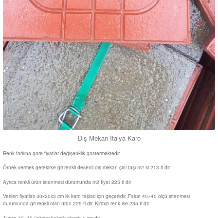
Dış Mekan İtalya Karo
Renk farkına göre fiyatlar değişenklik göstermektedir.
Örnek vermek gerekirse gri renkli desenli dış mekan çini taşı m2 si 213 tl dir.
Ayrıca renkli ürün istenmesi durumunda m2 fiyat 225 tl dir.
Verilen fiyatları 30x30x3 cm lik karo taşları için geçerlidir. Fakat 40×40 ölçü istenmesi
durumunda gri renkli olan ürün 225 tl dir. Kırmızı renk ise 235 tl dir.
Ayrıca 40×40 ürünler kalınlık olarak 4 cm dir.