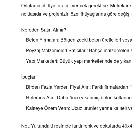
Ortalama bir fiyat aralığı vermek gerekirse:
Metrekare b
noktasıdır ve projenizin özel ihtiyaçlarına göre değişikl
Nereden Satın Alınır?
Beton Firmaları:
Bölgenizdeki beton üreticileri veya 
Peyzaj Malzemeleri Satıcıları:
Bahçe malzemeleri sa
Yapı Marketleri:
Büyük yapı marketlerinde de yıkanm
İpuçları
Birden Fazla Yerden Fiyat Alın:
Farklı firmalardan f
Referans Alın:
Daha önce yıkanmış beton kullanan ki
Kaliteye Önem Verin:
Ucuz ürünler yerine kaliteli v
Not:
Yukarıdaki resimde farklı renk ve dokularda 40x4