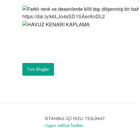
https://dai.ly/k6LJo4sSD1SAerAnDL2
Tüm Bloglar
İSTANBUL İÇİ HIZLI TESLİMAT
Uygun nakliye fiyatları.