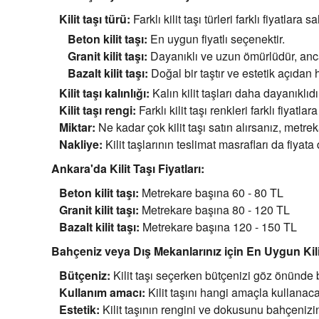
Kilit taşı türü:
Farklı kilit taşı türleri farklı fiyatlara s
Beton kilit taşı:
En uygun fiyatlı seçenektir.
Granit kilit taşı:
Dayanıklı ve uzun ömürlüdür, ancak
Bazalt kilit taşı:
Doğal bir taştır ve estetik açıdan 
Kilit taşı kalınlığı:
Kalın kilit taşları daha dayanıklıdı
Kilit taşı rengi:
Farklı kilit taşı renkleri farklı fiyatlar
Miktar:
Ne kadar çok kilit taşı satın alırsanız, metre
Nakliye:
Kilit taşlarının teslimat masrafları da fiyata 
Ankara'da Kilit Taşı Fiyatları:
Beton kilit taşı:
Metrekare başına 60 - 80 TL
Granit kilit taşı:
Metrekare başına 80 - 120 TL
Bazalt kilit taşı:
Metrekare başına 120 - 150 TL
Bahçeniz veya Dış Mekanlarınız için En Uygun Kili
Bütçeniz:
Kilit taşı seçerken bütçenizi göz önünde
Kullanım amacı:
Kilit taşını hangi amaçla kullanaca
Estetik:
Kilit taşının rengini ve dokusunu bahçenizi