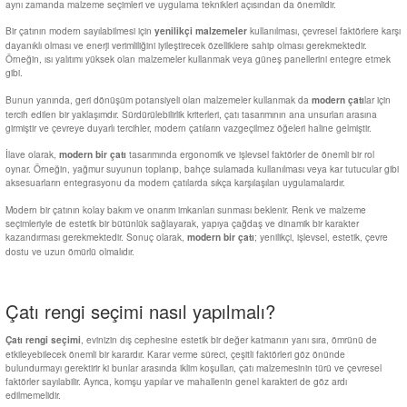
aynı zamanda malzeme seçimleri ve uygulama teknikleri açısından da önemlidir.
Al | Günlük Avlanan Deniz Ürünleri Online
öşeme
Bir çatının modern sayılabilmesi için
kullanılması, çevresel faktörlere karşı
yenilikçi malzemeler
dayanıklı olması ve enerji verimliliğini iyileştirecek özelliklere sahip olması gerekmektedir.
Örneğin, ısı yalıtımı yüksek olan malzemeler kullanmak veya güneş panellerini entegre etmek
apkaları
ri
gibi.
Bunun yanında, geri dönüşüm potansiyeli olan malzemeler kullanmak da
lar için
modern çatı
tercih edilen bir yaklaşımdır. Sürdürülebilirlik kriterleri, çatı tasarımının ana unsurları arasına
girmiştir ve çevreye duyarlı tercihler, modern çatıların vazgeçilmez öğeleri haline gelmiştir.
eri
İlave olarak,
tasarımında ergonomik ve işlevsel faktörler de önemli bir rol
modern bir çatı
oynar. Örneğin, yağmur suyunun toplanıp, bahçe sulamada kullanılması veya kar tutucular gibi
aksesuarların entegrasyonu da modern çatılarda sıkça karşılaşılan uygulamalardır.
ma
ri
Modern bir çatının kolay bakım ve onarım imkanları sunması beklenir. Renk ve malzeme
seçimleriyle de estetik bir bütünlük sağlayarak, yapıya çağdaş ve dinamik bir karakter
kazandırması gerekmektedir. Sonuç olarak,
; yenilikçi, işlevsel, estetik, çevre
modern bir çatı
şemesi
dostu ve uzun ömürlü olmalıdır.
ı
ri
Çatı rengi seçimi nasıl yapılmalı?
, evinizin dış cephesine estetik bir değer katmanın yanı sıra, ömrünü de
Çatı rengi seçimi
etkileyebilecek önemli bir karardır. Karar verme süreci, çeşitli faktörleri göz önünde
bulundurmayı gerektirir ki bunlar arasında iklim koşulları, çatı malzemesinin türü ve çevresel
faktörler sayılabilir. Ayrıca, komşu yapılar ve mahallenin genel karakteri de göz ardı
edilmemelidir.