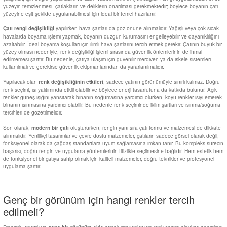
yüzeyin temizlenmesi, çatlakların ve deliklerin onarılması gerekmektedir; böylece boyanın çatı
yüzeyine eşit şekilde uygulanabilmesi için ideal bir temel hazırlanır.
yapılırken hava şartları da göz önüne alınmalıdır. Yağışlı veya çok sıcak
Çatı rengi değişikliği
havalarda boyama işlemi yapmak, boyanın düzgün kurumasını engelleyebilir ve dayanıklılığını
azaltabilir. İdeal boyama koşulları için ılımlı hava şartlarını tercih etmek gerekir. Çatının büyük bir
yüzey olması nedeniyle, renk değişikliği işlemi sırasında güvenlik önlemlerinin de ihmal
edilmemesi şarttır. Bu nedenle, çatıya ulaşım için güvenilir merdiven ya da iskele sistemleri
kullanılmalı ve gerekirse güvenlik ekipmanlarından da yararlanılmalıdır.
Yapılacak olan
, sadece çatının görünümüyle sınırlı kalmaz. Doğru
renk değişikliğinin etkileri
renk seçimi, ısı yalıtımında etkili olabilir ve böylece enerji tasarrufuna da katkıda bulunur. Açık
renkler güneş ışığını yansıtarak binanın soğumasına yardımcı olurken, koyu renkler ısıyı emerek
binanın ısınmasına yardımcı olabilir. Bu nedenle renk seçiminde iklim şartları ve ısınma/soğuma
tercihleri de gözetilmelidir.
Son olarak,
oluştururken, rengin yanı sıra çatı formu ve malzemesi de dikkate
modern bir çatı
alınmalıdır. Yenilikçi tasarımlar ve çevre dostu malzemeler, çatıların sadece görsel olarak değil,
fonksiyonel olarak da çağdaş standartlara uyum sağlamasına imkan tanır. Bu kompleks sürecin
başarısı, doğru rengin ve uygulama yöntemlerinin titizlikle seçilmesine bağlıdır. Hem estetik hem
de fonksiyonel bir çatıya sahip olmak için kaliteli malzemeler, doğru teknikler ve profesyonel
uygulama şarttır.
Genç bir görünüm için hangi renkler tercih
edilmeli?