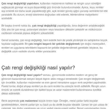
, kullanılan malzemenin kalitesi ve rengin uzun süreliğini
Çatı rengi değişikliği yapılırken
sağlayacak güneşe ve suya dayanıklılığı göz önünde bulundurulmalıdır. Ayrıca, koyu renkler
ısıyı emerek evi daha sıcak yapabileceği gibi, açık renkler güneş ışığını yansıtıp serinletici bir etki
yaratabilir. Bu durum, enerji tüketimine doğrudan etki ederek, iklimlendirme maliyetlerini
azaltabilir.
Bir başka önemli nokta da,
yapıldığında, bina değerinin artabileceğidir.
çatı rengi değişikliği
Göz alıcı bir çatı rengi, potansiyel alıcıların veya kiracıların dikkatini çekebilir ve mülkünüzün
cazibesini artırarak piyasa değerini yükseltebilir.
Genel anlamda, çatı rengi değişikliği, hem estetik hem de pratik yönleriyle ev sahiplerine büyük
faydalar sağlayabilir. Bir
için doğru materyalleri,
çatı rengini başarılı bir şekilde değiştirmek
renkleri ve uygulama tekniklerini kapsamlı bir şekilde değerlendirmek gereklidir; böylece, bu
değişiklik uzun vadede olumlu etkiler yaratacaktır.
Çatı rengi değişikliği nasıl yapılır?
sorusu, günümüzde evlerine modern ve genç bir
Çatı rengi değişikliği nasıl yapılır?
görünüm kazandırmak isteyen birçok kişinin aklını meşgul etmektedir. Çatı rengini değiştirmek
için öncelikle, kullanılan malzemeler ve evin genel mimarisine uygun renk seçimleri yapılmalıdır.
Pastel tonlar, doğal ahşap renkleri ya da canlı renkler bu süreçte tercih edilebilir. Rengin uzun
ömürlü ve estetik durabilmesi için kaliteli boya ve astar malzemeleri kullanılmasına özellikle
dikkat edilmelidir.
Renk seçiminde
büyük önem taşır. Örneğin, metal çatılar farklı boyalar
çatı malzemesi
gerektirebilirken, kiremit çatılar için su bazlı ya da akrilik boyalar idealdir. Uzman bir çatı ustası ile
çalışmak, işin doğru yapılmasını ve uzun vadeli memnuniyeti sağlar. Rengi uygulamadan önce