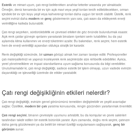
ve mimari uyum, çatı rengi belirlenirken anahtar kriterler arasında yer almaktadır.
Estetik
Örneğin, deniz kenarında bir ev için açık mavi veya yeşil tonları tercih edilebilecekken, orman
içindeki bir ev için koyu yeşil veya kahverengi tonları daha uygun bir tercih olabilir. Üstelik, renk
seçimi evinizi daha
ve
göstermenin yanı sıra, çatı ısısını da etkileyerek enerji
modern
genç
verimliliğine katkıda bulunabilir.
Çatı rengi seçerken, sürdürülebilirlik ve çevresel etkileri de göz önünde bulundurmak esastır.
Açık renk çatılar güneşin ışınlarını yansıtarak binaların içerisini serin tutabilirler, bu da yaz
aylarında klima kullanımını ve enerji tüketimini azaltır. Bu bakımdan, renk seçimi, hem estetik
hem de enerji verimliliği açısından oldukça stratjik bir karardır.
Renk değişikliği sürecinde, bir
görüşü almak her zaman tavsiye edilir. Profesyoneller
uzman
çatı materyallerinizi ve yapınızı inceleyerek renk seçiminizde size rehberlik edebilirler. Ayrıca,
yerel yönetmeliklere ve inşaat standartlarına uyum sağlama konusunda da bilgi verebilirler.
Unutulmamalıdır ki, çatı rengi değişikliği, sadece estetik bir işlem olmayıp, uzun vadede evinizin
dayanıklılığı ve işlevselliği üzerinde de etkiler yaratabilir.
Çatı rengi değişikliğinin etkileri nelerdir?
Çatı rengi değişikliği, evinizin genel görünümünü temelden değiştirebilir ve çeşitli avantajlar
sağlar. Özellikle,
yaratma konusunda, rengin gücünden yararlanmak önemlidir.
modern bir çatı
, binanın çevresiyle uyumunu artırabilir, bu da komşular ve çevre sakinleri
Çatı rengi seçimi
tarafından takdir edilen bir estetik bütünlük yaratır. Aynı zamanda, doğru renk seçimi, çatınızın
daha geniş gözükmesini ya da belirli bir mimari özelliği vurgulamasını sağlayarak,
genç bir
sunar.
görünüm