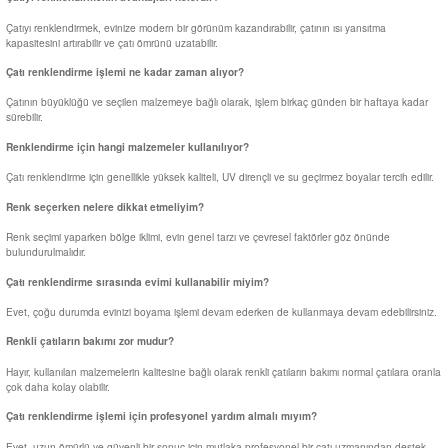
Çatıyı renklendirmek, evinize modern bir görünüm kazandırabilir, çatının ısı yansıtma
kapasitesini artırabilir ve çatı ömrünü uzatabilir.
Çatı renklendirme işlemi ne kadar zaman alıyor?
Çatının büyüklüğü ve seçilen malzemeye bağlı olarak, işlem birkaç günden bir haftaya kadar
sürebilir.
Renklendirme için hangi malzemeler kullanılıyor?
Çatı renklendirme için genellikle yüksek kaliteli, UV dirençli ve su geçirmez boyalar tercih edilir.
Renk seçerken nelere dikkat etmeliyim?
Renk seçimi yaparken bölge iklimi, evin genel tarzı ve çevresel faktörler göz önünde
bulundurulmalıdır.
Çatı renklendirme sırasında evimi kullanabilir miyim?
Evet, çoğu durumda evinizi boyama işlemi devam ederken de kullanmaya devam edebilirsiniz.
Renkli çatıların bakımı zor mudur?
Hayır, kullanılan malzemelerin kalitesine bağlı olarak renkli çatıların bakımı normal çatılara oranla
çok daha kolay olabilir.
Çatı renklendirme işlemi için profesyonel yardım almalı mıyım?
Evet, uzun ömürlü ve güvenli bir sonuç için mutlaka profesyonel bir çatı uzmanından destek