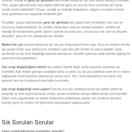
Dinamik, enerjik ve
elde etmek isteyenler için renk seçimi oldukça önemlidir.
genç bir görünüm
Peki, yaşam alanlarınızda veya kişisel stilinizde genç ve taze bir hava yaratmak için hangi
renkler tercih edilmelidir? Cevap, canlılığı ve ferahlığı simgeleyen, doğanın enerjisini evinize
veya gardırobunuza taşıyacak renklerde gizli.
Öncelikle, yaşam alanlarınızda
için yaşam dolu renklerden olan sarı ve
genç bir görünüm
turuncuyu düşünebilirsiniz. Bu renkler, mekanlara neşe ve hareket katarken, modern bir
estetiği de beraberinde getirir. Sarının aydınlık ve sıcak tonu, turuncunun ise canlı ve dinamik
atmosferi, genç bir ruh yakalamak için idealdir.
tasarımı isteyenler için ise çatı rengi seçimi önem taşır. Genç ve modern bir etki
Modern bir çatı
için pastel tonlar veya gökyüzünü hatırlatan açık mavi gibi renkler ön plana çıkabilir. Çatıyı
yenilemek ya da renk değişikliği yapmak istiyorsanız, trendleri yakından takip ederek çağdaş bir
görünüme kavuşabilirsiniz.
ise sadece estetik değil, enerji tasarrufu açısından da
Çatı rengi değişikliğinin etkileri
önemlidir. Açık renkler güneşin sıcaklığını daha az çeker, bu da yaz aylarında serin bir ev ortamı
sağlayarak enerji tasarrufu yapmanıza olanak tanır. Yani, renk seçimleriniz hem göze hoş
gelecek hem de fonksiyonel avantajlar sunacaktır.
İşte bu konuda, profesyonel bir çatı tadilatı şirketi ile
Çatı rengi değişikliği nasıl yapılır?
çalışmak ve renk seçimi kısmında onların uzman önerilerini almaya dikkat etmek çok önemlidir.
Doğru renk uygulamaları ve kaliteli malzemeler kullanılarak yapılan çatı yenileme işlemleri,
evinizin genç ve modern bir görünüme kavuşmasını sağlayacaktır.
Sık Sorulan Sorular
Çatıyı renklendirmenin avantajları nelerdir?