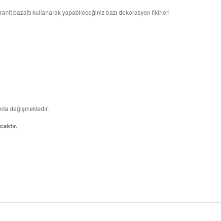
ranit bazaltı kullanarak yapabileceğiniz bazı dekorasyon fikirleri
ında değişmektedir.
caktır.