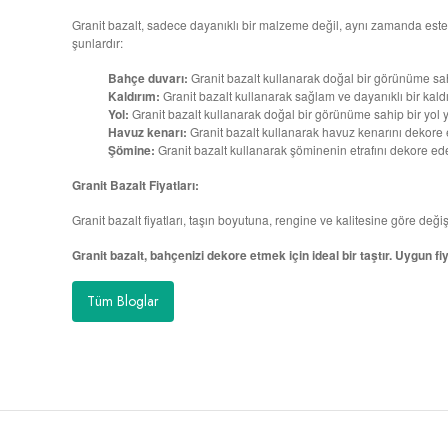
Granit bazalt, sadece dayanıklı bir malzeme değil, aynı zamanda estetik
şunlardır:
Bahçe duvarı:
Granit bazalt kullanarak doğal bir görünüme sahi
Kaldırım:
Granit bazalt kullanarak sağlam ve dayanıklı bir kaldı
Yol:
Granit bazalt kullanarak doğal bir görünüme sahip bir yol y
Havuz kenarı:
Granit bazalt kullanarak havuz kenarını dekore e
Şömine:
Granit bazalt kullanarak şöminenin etrafını dekore edeb
Granit Bazalt Fiyatları:
Granit bazalt fiyatları, taşın boyutuna, rengine ve kalitesine göre değ
Granit bazalt, bahçenizi dekore etmek için ideal bir taştır. Uygun fi
Tüm Bloglar