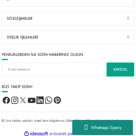
SÖZLEŞMELER
ÜYELİK İŞLEMLERİ
YENİLİKLERDEN İLK SİZİN HABERİNİZ OLSUN.
KAYDOL
BİZİ TAKİP EDİN!
© Tüm hakları saklıdır. Kredi kartı bilgileriniz 256bit SSL sertifikası ile korunmaktadır.
Whatsapp Sipariş
ideasoft
ile
e-