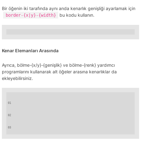
Bir öğenin iki tarafında aynı anda kenarlık genişliği ayarlamak için
bu kodu kullanın.
border-{x|y}-{width}
Kenar Elemanları Arasında
Ayrıca, bölme-{x/y}-{genişlik} ve bölme-{renk} yardımcı
programlarını kullanarak alt öğeler arasına kenarlıklar da
ekleyebilirsiniz.
01
02
03