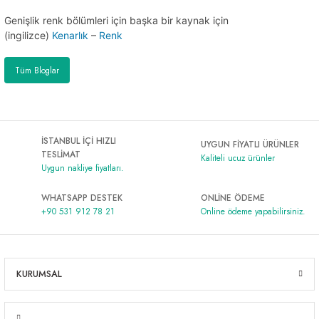
Genişlik renk bölümleri için başka bir kaynak için
(ingilizce)
Kenarlık
–
Renk
Tüm Bloglar
İSTANBUL İÇİ HIZLI
UYGUN FİYATLI ÜRÜNLER
TESLİMAT
Kaliteli ucuz ürünler
Uygun nakliye fiyatları.
WHATSAPP DESTEK
ONLİNE ÖDEME
+90 531 912 78 21
Online ödeme yapabilirsiniz.
KURUMSAL