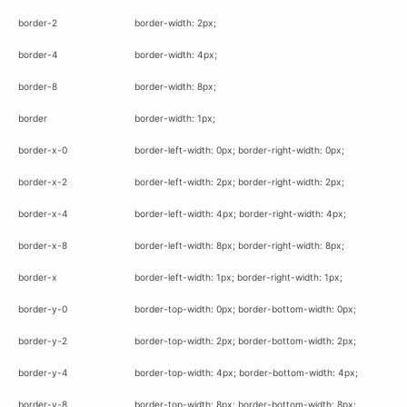
Al | Günlük Avlanan Deniz Ürünleri Online
öşeme
border-2
border-width: 2px;
border-4
border-width: 4px;
apkaları
ri
border-8
border-width: 8px;
border
border-width: 1px;
border-x-0
border-left-width: 0px; border-right-width: 0px;
eri
border-x-2
border-left-width: 2px; border-right-width: 2px;
ma
ri
border-x-4
border-left-width: 4px; border-right-width: 4px;
şemesi
border-x-8
border-left-width: 8px; border-right-width: 8px;
border-x
border-left-width: 1px; border-right-width: 1px;
ı
ri
border-y-0
border-top-width: 0px; border-bottom-width: 0px;
border-y-2
border-top-width: 2px; border-bottom-width: 2px;
border-y-4
border-top-width: 4px; border-bottom-width: 4px;
border-y-8
border-top-width: 8px; border-bottom-width: 8px;