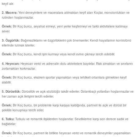
keyif alır.
Al | Günlük Avlanan Deniz Ürünleri Online
öşeme
Yeni deneyimlere ve maceralara atılmaktan keyif alan Koçlar, monotonluktan ve
2. Macera:
rutinden hoşlanmazlar.
apkaları
ri
Bir Koç burcu, seyahat etmeyi, yeni yerler keşfetmeyi ve farklı aktivitelere katılmayı
Örnek:
sever.
Bağımsızlıklarını ve özgürlüklerini çok önemserler. Kendi hayatlarının kontrolünü
3. Özgürlük:
ellerinde tutmak isterler.
eri
Bir Koç burcu, kendi işini kurmayı veya kendi evine çıkmayı tercih edebilir.
Örnek:
Heyecan verici ve adrenalin dolu aktivitelere bayılırlar. Risk almaktan ve sınırlarını
4. Heyecan:
ma
ri
zorlamaktan korkmazlar.
Bir Koç burcu, ekstrem sporlar yapmaktan veya tehlikeli ortamlara girmekten keyif
Örnek:
şemesi
alabilir.
Dürüstlük ve açık sözlülüğü takdir ederler. Dolambaçlı yollardan hoşlanmazlar ve
5. Dürüstlük:
her zaman açık iletişimi tercih ederler.
ı
ri
Bir Koç burcu, bir problemle karşı karşıya kaldığında, partneri ile açık ve dürüst bir
Örnek:
şekilde konuşmayı tercih eder.
Tutkulu ve romantik ilişkilerden hoşlanırlar. Sevdiklerine karşı son derece sadık ve
6. Tutku:
bağlıdırlar.
Bir Koç burcu, partneri ile birlikte heyecan verici ve romantik deneyimler yaşamaktan
Örnek: