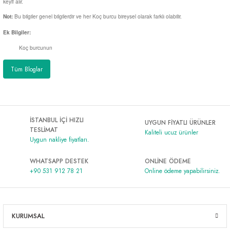
keyif alır.
Bu bilgiler genel bilgilerdir ve her Koç burcu bireysel olarak farklı olabilir.
Not:
Ek Bilgiler:
Koç burcunun
Tüm Bloglar
İSTANBUL İÇİ HIZLI
UYGUN FİYATLI ÜRÜNLER
TESLİMAT
Kaliteli ucuz ürünler
Uygun nakliye fiyatları.
WHATSAPP DESTEK
ONLİNE ÖDEME
+90 531 912 78 21
Online ödeme yapabilirsiniz.
KURUMSAL