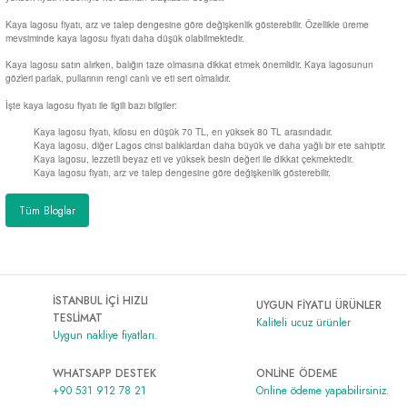
Kaya lagosu fiyatı, arz ve talep dengesine göre değişkenlik gösterebilir. Özellikle üreme
mevsiminde kaya lagosu fiyatı daha düşük olabilmektedir.
Kaya lagosu satın alırken, balığın taze olmasına dikkat etmek önemlidir. Kaya lagosunun
gözleri parlak, pullarının rengi canlı ve eti sert olmalıdır.
İşte kaya lagosu fiyatı ile ilgili bazı bilgiler:
Kaya lagosu fiyatı, kilosu en düşük 70 TL, en yüksek 80 TL arasındadır.
Kaya lagosu, diğer Lagos cinsi balıklardan daha büyük ve daha yağlı bir ete sahiptir.
Kaya lagosu, lezzetli beyaz eti ve yüksek besin değeri ile dikkat çekmektedir.
Kaya lagosu fiyatı, arz ve talep dengesine göre değişkenlik gösterebilir.
Tüm Bloglar
İSTANBUL İÇİ HIZLI
UYGUN FİYATLI ÜRÜNLER
TESLİMAT
Kaliteli ucuz ürünler
Uygun nakliye fiyatları.
WHATSAPP DESTEK
ONLİNE ÖDEME
+90 531 912 78 21
Online ödeme yapabilirsiniz.