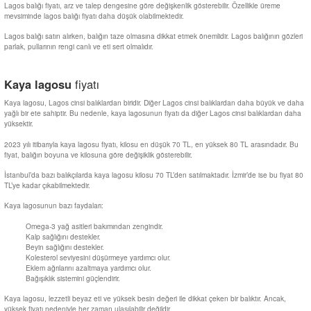
Lagos balığı fiyatı, arz ve talep dengesine göre değişkenlik gösterebilir. Özellikle üreme
mevsiminde lagos balığı fiyatı daha düşük olabilmektedir.
Lagos balığı satın alırken, balığın taze olmasına dikkat etmek önemlidir. Lagos balığının gözleri
parlak, pullarının rengi canlı ve eti sert olmalıdır.
Kaya lagosu
fiyatı
Kaya lagosu, Lagos cinsi balıklardan biridir. Diğer Lagos cinsi balıklardan daha büyük ve daha
yağlı bir ete sahiptir. Bu nedenle, kaya lagosunun fiyatı da diğer Lagos cinsi balıklardan daha
yüksektir.
2023 yılı itibarıyla kaya lagosu fiyatı, kilosu en düşük 70 TL, en yüksek 80 TL arasındadır. Bu
fiyat, balığın boyuna ve kilosuna göre değişiklik gösterebilir.
İstanbul’da bazı balıkçılarda kaya lagosu kilosu 70 TL’den satılmaktadır. İzmir’de ise bu fiyat 80
TL’ye kadar çıkabilmektedir.
Kaya lagosunun bazı faydaları:
Omega-3 yağ asitleri bakımından zengindir.
Kalp sağlığını destekler.
Beyin sağlığını destekler.
Kolesterol seviyesini düşürmeye yardımcı olur.
Eklem ağrılarını azaltmaya yardımcı olur.
Bağışıklık sistemini güçlendirir.
Kaya lagosu, lezzetli beyaz eti ve yüksek besin değeri ile dikkat çeken bir balıktır. Ancak,
yüksek fiyatı nedeniyle her zaman ulaşılabilir değildir.