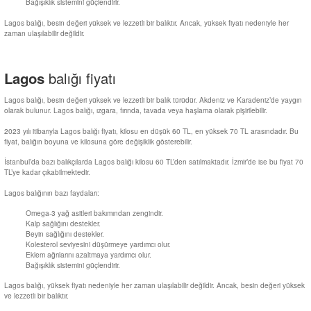
Bağışıklık sistemini güçlendirir.
Al | Günlük Avlanan Deniz Ürünleri Online
öşeme
Lagos balığı, besin değeri yüksek ve lezzetli bir balıktır. Ancak, yüksek fiyatı nedeniyle her
zaman ulaşılabilir değildir.
apkaları
ri
Lagos
balığı fiyatı
Lagos balığı, besin değeri yüksek ve lezzetli bir balık türüdür. Akdeniz ve Karadeniz’de yaygın
olarak bulunur. Lagos balığı, ızgara, fırında, tavada veya haşlama olarak pişirilebilir.
eri
2023 yılı itibarıyla Lagos balığı fiyatı, kilosu en düşük 60 TL, en yüksek 70 TL arasındadır. Bu
fiyat, balığın boyuna ve kilosuna göre değişiklik gösterebilir.
ma
ri
İstanbul’da bazı balıkçılarda Lagos balığı kilosu 60 TL’den satılmaktadır. İzmir’de ise bu fiyat 70
TL’ye kadar çıkabilmektedir.
şemesi
Lagos balığının bazı faydaları:
Omega-3 yağ asitleri bakımından zengindir.
ı
ri
Kalp sağlığını destekler.
Beyin sağlığını destekler.
Kolesterol seviyesini düşürmeye yardımcı olur.
Eklem ağrılarını azaltmaya yardımcı olur.
Bağışıklık sistemini güçlendirir.
Lagos balığı, yüksek fiyatı nedeniyle her zaman ulaşılabilir değildir. Ancak, besin değeri yüksek
ve lezzetli bir balıktır.