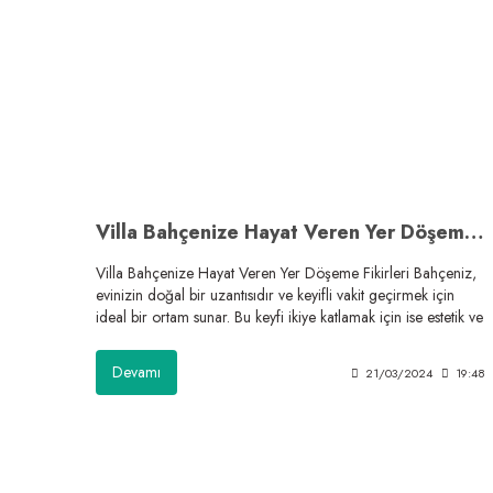
Villa Bahçenize Hayat Veren Yer Döşeme Fikirleri
Villa Bahçenize Hayat Veren Yer Döşeme Fikirleri Bahçeniz,
evinizin doğal bir uzantısıdır ve keyifli vakit geçirmek için
ideal bir ortam sunar. Bu keyfi ikiye katlamak için ise estetik ve
işlevsel bir yer döşemesi olmazsa olmazdır. Peki, villa
bahçeniz için en uygun yer döşeme seçeneği hangisi? Bu
Devamı
21/03/2024
19:48
blog yazısında, suya dayanıklı balkon yer döşeme çeşitleri,
ucuz yer döşeme fikirleri ve teras zemin kaplama modelleri
gibi konularda bilgiler vererek bahçenize hayat verecek
fikirler sunacağız.