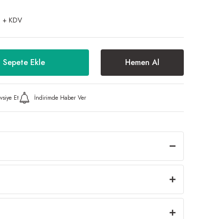
 + KDV
Sepete Ekle
Hemen Al
vsiye Et
İndirimde Haber Ver