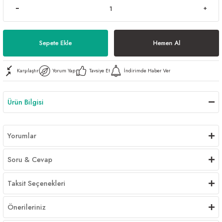
Al | Günlük Avlanan Deniz Ürünleri Online
öşeme
apkaları
ri
Sepete Ekle
Hemen Al
Karşılaştır
Yorum Yap
Tavsiye Et
İndirimde Haber Ver
eri
Ürün Bilgisi
ma
ri
şemesi
Yorumlar
ı
ri
Soru & Cevap
Taksit Seçenekleri
Önerileriniz