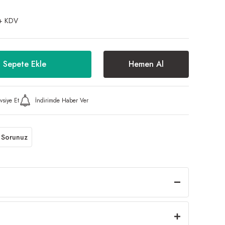
+ KDV
Sepete Ekle
Hemen Al
vsiye Et
İndirimde Haber Ver
 Sorunuz