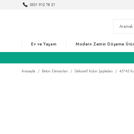
0531 912 78 21
Ev ve Yaşam
Modern Zemin Döşeme Ürün
Anasayfa
Beton Elemanları
Dekoratif Kolon Şapkaları
45*45 Kı