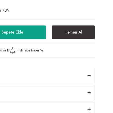
+ KDV
Sepete Ekle
Hemen Al
vsiye Et
İndirimde Haber Ver