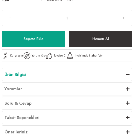
Al | Günlük Avlanan Deniz Ürünleri Online
öşeme
apkaları
ri
Sepete Ekle
Hemen Al
eri
Karşılaştır
Yorum Yap
Tavsiye Et
İndirimde Haber Ver
ma
ri
Ürün Bilgisi
şemesi
Yorumlar
ı
ri
Soru & Cevap
Taksit Seçenekleri
Önerileriniz