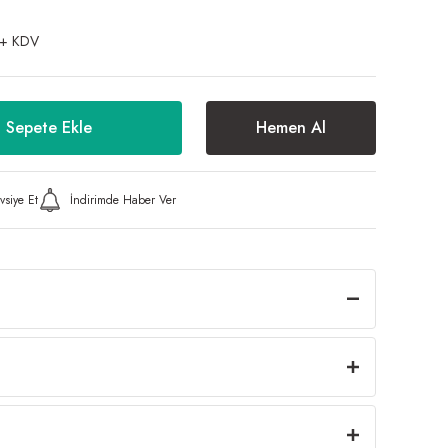
 + KDV
Sepete Ekle
Hemen Al
vsiye Et
İndirimde Haber Ver