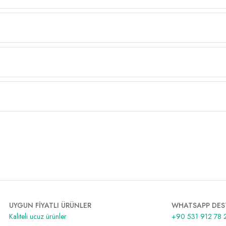
UYGUN FİYATLI ÜRÜNLER
WHATSAPP DES
Kaliteli ucuz ürünler
+90 531 912 78 