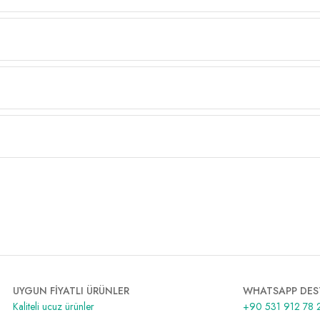
UYGUN FİYATLI ÜRÜNLER
WHATSAPP DES
Kaliteli ucuz ürünler
+90 531 912 78 