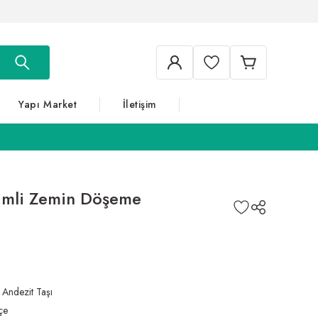
Yapı Market
İletişim
imli Zemin Döşeme
,
Andezit Taşı
çe