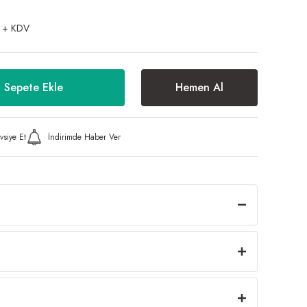
 + KDV
Sepete Ekle
Hemen Al
vsiye Et
İndirimde Haber Ver