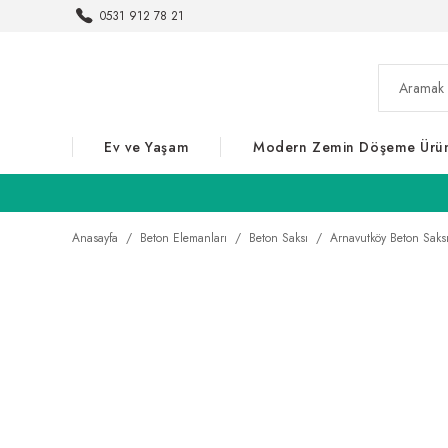
0531 912 78 21
Ev ve Yaşam
Modern Zemin Döşeme Ürün
Anasayfa
Beton Elemanları
Beton Saksı
Arnavutköy Beton Saksı 