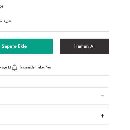
çe
 + KDV
Sepete Ekle
Hemen Al
vsiye Et
İndirimde Haber Ver