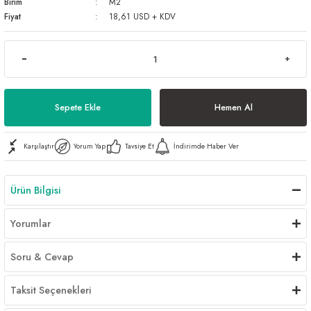
Birim
M2
Al | Günlük Avlanan Deniz Ürünleri Online
öşeme
Fiyat
18,61 USD + KDV
apkaları
ri
Sepete Ekle
Hemen Al
eri
Karşılaştır
Yorum Yap
Tavsiye Et
İndirimde Haber Ver
ma
ri
şemesi
Ürün Bilgisi
ı
ri
Yorumlar
Soru & Cevap
Taksit Seçenekleri