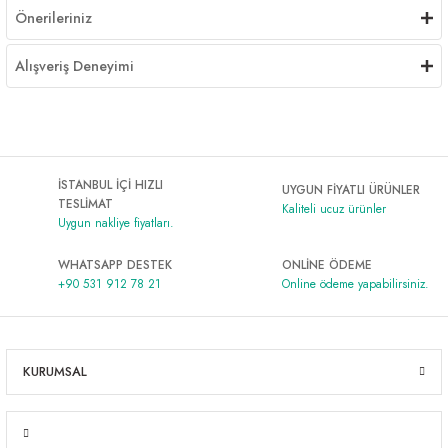
Önerileriniz
Alışveriş Deneyimi
İSTANBUL İÇİ HIZLI
UYGUN FİYATLI ÜRÜNLER
TESLİMAT
Kaliteli ucuz ürünler
Uygun nakliye fiyatları.
WHATSAPP DESTEK
ONLİNE ÖDEME
+90 531 912 78 21
Online ödeme yapabilirsiniz.
KURUMSAL