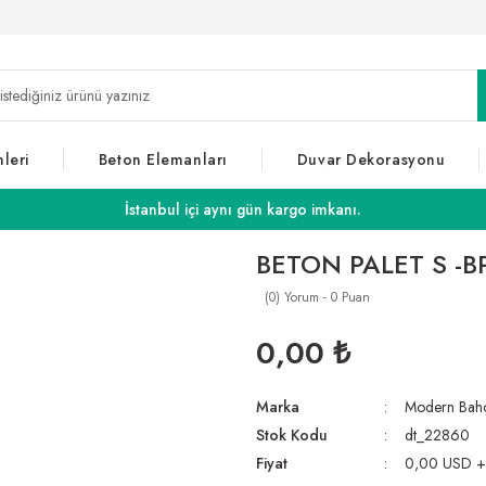
leri
Beton Elemanları
Duvar Dekorasyonu
İstanbul içi aynı gün kargo imkanı.
BETON PALET S -B
(0) Yorum - 0 Puan
0,00 ₺
Marka
Modern Bah
Stok Kodu
dt_22860
Fiyat
0,00 USD 