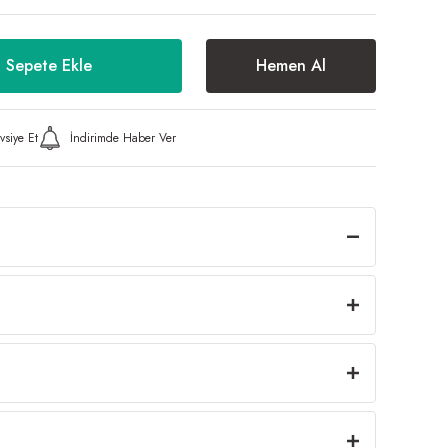
Sepete Ekle
Hemen Al
vsiye Et
İndirimde Haber Ver