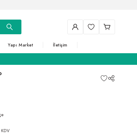
Yapı Market
İletişim
P
çe
+ KDV