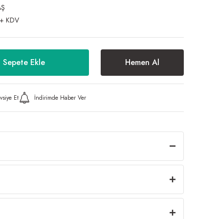
AŞ
 + KDV
Sepete Ekle
Hemen Al
vsiye Et
İndirimde Haber Ver