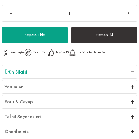
Al | Günlük Avlanan Deniz Ürünleri Online
öşeme
apkaları
ri
Sepete Ekle
Hemen Al
Karşılaştır
Yorum Yap
Tavsiye Et
İndirimde Haber Ver
eri
ma
ri
Ürün Bilgisi
şemesi
Yorumlar
ı
ri
Soru & Cevap
Taksit Seçenekleri
Önerileriniz