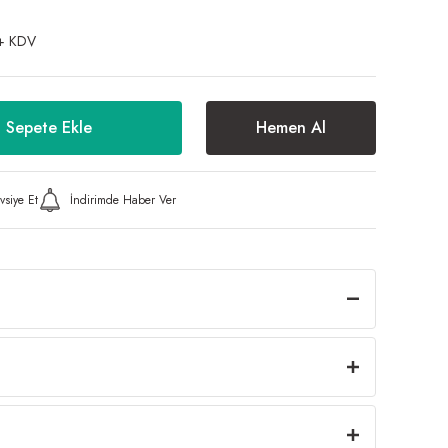
+ KDV
Sepete Ekle
Hemen Al
vsiye Et
İndirimde Haber Ver