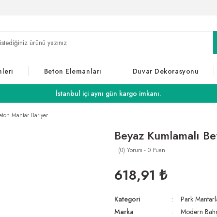
leri
Beton Elemanları
Duvar Dekorasyonu
İstanbul içi aynı gün kargo imkanı.
ton Mantar Bariyer
Beyaz Kumlamalı Be
(0) Yorum - 0 Puan
618,91 ₺
Kategori
Park Mantarl
Marka
Modern Bah