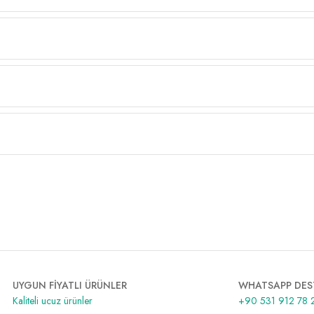
UYGUN FİYATLI ÜRÜNLER
WHATSAPP DES
Kaliteli ucuz ürünler
+90 531 912 78 