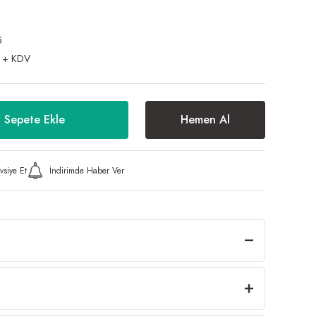
5
 + KDV
Sepete Ekle
Hemen Al
vsiye Et
İndirimde Haber Ver