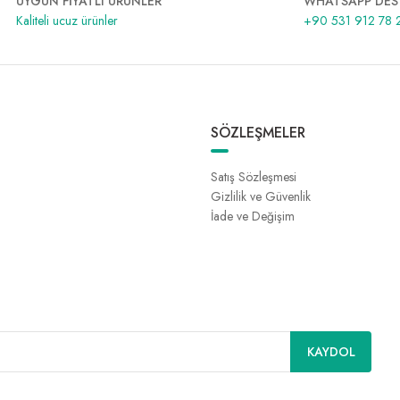
UYGUN FİYATLI ÜRÜNLER
WHATSAPP DES
Kaliteli ucuz ürünler
+90 531 912 78 
SÖZLEŞMELER
Satış Sözleşmesi
Gizlilik ve Güvenlik
İade ve Değişim
KAYDOL