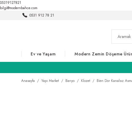
05319127821
bilgi@modernbahce.com
0531 912 78 21
Ev ve Yaşam
Modern Zemin Döşeme Ürün
Anasayfa
Yapı Market
Banyo
Klozet
Bien Dor Kanalsız Asm