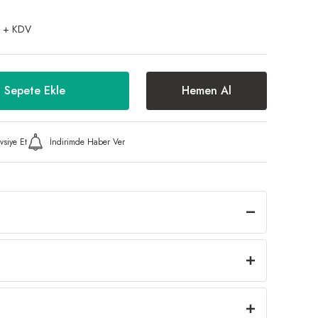
 + KDV
Sepete Ekle
Hemen Al
vsiye Et
İndirimde Haber Ver