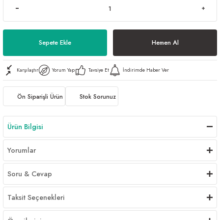
Al | Günlük Avlanan Deniz Ürünleri Online
öşeme
apkaları
ri
Sepete Ekle
Hemen Al
Karşılaştır
Yorum Yap
Tavsiye Et
İndirimde Haber Ver
eri
Ön Siparişli Ürün
Stok Sorunuz
ma
ri
Ürün Bilgisi
şemesi
Yorumlar
ı
ri
Soru & Cevap
Taksit Seçenekleri