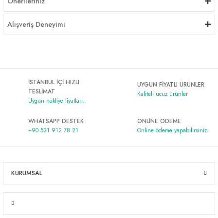
Önerileriniz
Alışveriş Deneyimi
İSTANBUL İÇİ HIZLI
UYGUN FİYATLI ÜRÜNLER
TESLİMAT
Kaliteli ucuz ürünler
Uygun nakliye fiyatları.
WHATSAPP DESTEK
ONLİNE ÖDEME
+90 531 912 78 21
Online ödeme yapabilirsiniz.
KURUMSAL