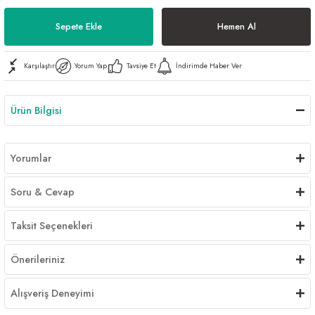
Al | Günlük Avlanan Deniz Ürünleri Online
öşeme
Sepete Ekle
Hemen Al
apkaları
ri
Karşılaştır
Yorum Yap
Tavsiye Et
İndirimde Haber Ver
Ürün Bilgisi
eri
ma
ri
Yorumlar
şemesi
Soru & Cevap
ı
ri
Taksit Seçenekleri
Önerileriniz
Alışveriş Deneyimi