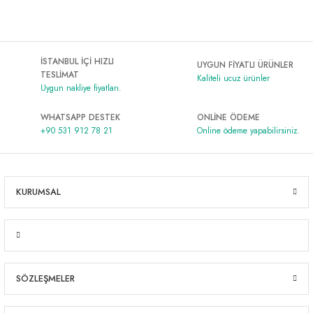
İSTANBUL İÇİ HIZLI
UYGUN FİYATLI ÜRÜNLER
TESLİMAT
Kaliteli ucuz ürünler
Uygun nakliye fiyatları.
WHATSAPP DESTEK
ONLİNE ÖDEME
+90 531 912 78 21
Online ödeme yapabilirsiniz.
KURUMSAL
SÖZLEŞMELER