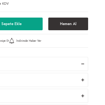
+ KDV
Sepete Ekle
Hemen Al
vsiye Et
İndirimde Haber Ver