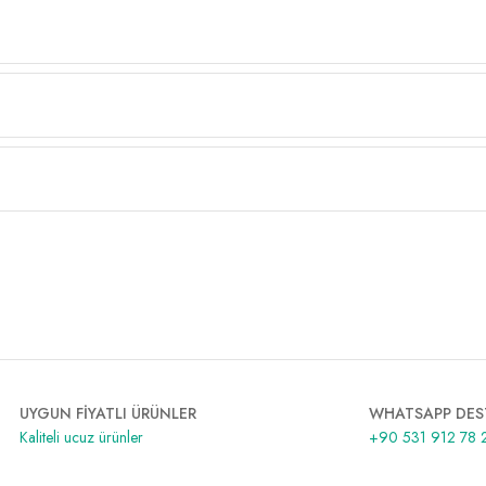
UYGUN FİYATLI ÜRÜNLER
WHATSAPP DES
Kaliteli ucuz ürünler
+90 531 912 78 