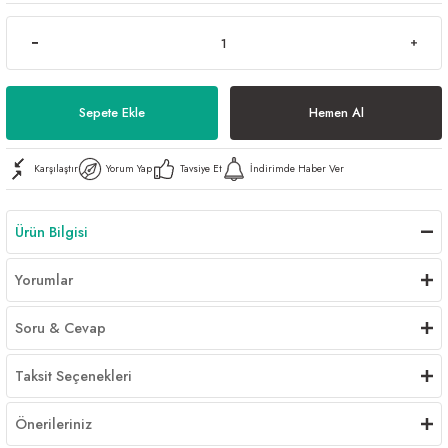
Al | Günlük Avlanan Deniz Ürünleri Online
öşeme
apkaları
ri
Sepete Ekle
Hemen Al
Karşılaştır
Yorum Yap
Tavsiye Et
İndirimde Haber Ver
eri
ma
ri
Ürün Bilgisi
şemesi
Yorumlar
ı
ri
Soru & Cevap
Taksit Seçenekleri
Önerileriniz