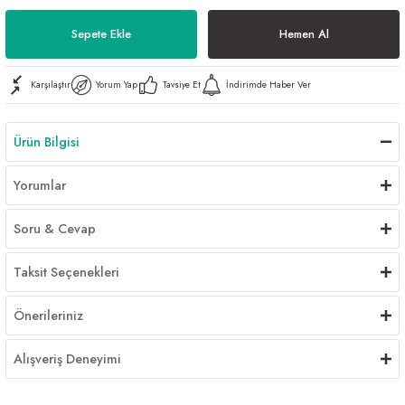
Al | Günlük Avlanan Deniz Ürünleri Online
öşeme
Sepete Ekle
Hemen Al
apkaları
ri
Karşılaştır
Yorum Yap
Tavsiye Et
İndirimde Haber Ver
Ürün Bilgisi
eri
Yorumlar
ma
ri
Soru & Cevap
şemesi
Taksit Seçenekleri
ı
ri
Önerileriniz
Alışveriş Deneyimi