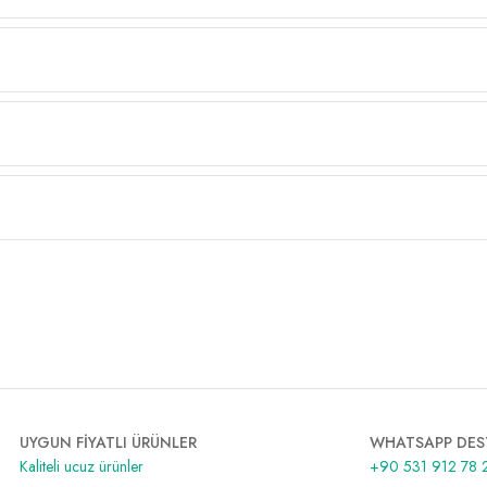
UYGUN FİYATLI ÜRÜNLER
WHATSAPP DES
Kaliteli ucuz ürünler
+90 531 912 78 