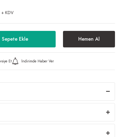
 + KDV
Sepete Ekle
Hemen Al
vsiye Et
İndirimde Haber Ver