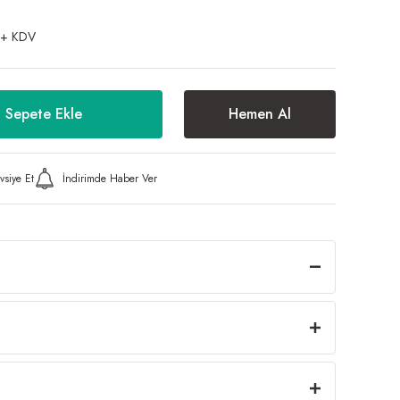
 + KDV
Sepete Ekle
Hemen Al
vsiye Et
İndirimde Haber Ver