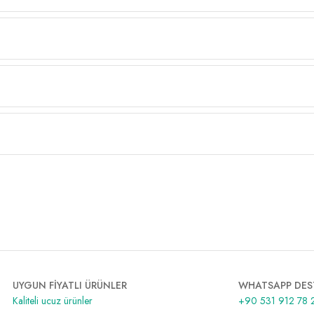
UYGUN FİYATLI ÜRÜNLER
WHATSAPP DES
Kaliteli ucuz ürünler
+90 531 912 78 