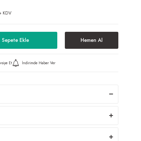
+ KDV
Sepete Ekle
Hemen Al
vsiye Et
İndirimde Haber Ver