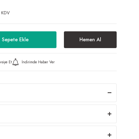
+ KDV
Sepete Ekle
Hemen Al
vsiye Et
İndirimde Haber Ver