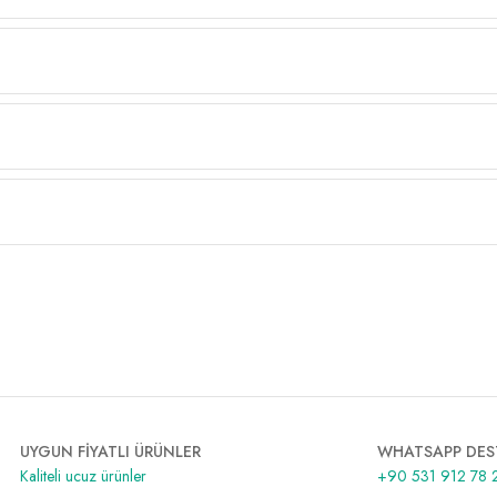
UYGUN FİYATLI ÜRÜNLER
WHATSAPP DES
Kaliteli ucuz ürünler
+90 531 912 78 