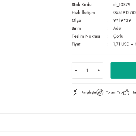
Stok Kodu
dt_10879
Hızlı İletişim
053191278
Ölçü
9*19*39
Birim
Adet
Teslim Noktası
Çorlu
Fiyat
1,71 USD +
Karşılaştır
Yorum Yap
Ta