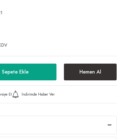
21
 KDV
Sepete Ekle
Hemen Al
vsiye Et
İndirimde Haber Ver