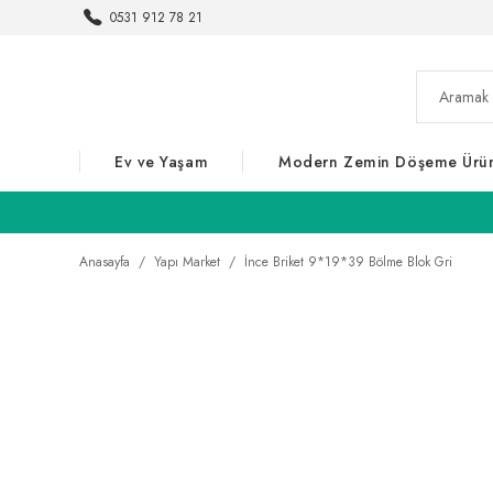
0531 912 78 21
Ev ve Yaşam
Modern Zemin Döşeme Ürün
Anasayfa
Yapı Market
İnce Briket 9*19*39 Bölme Blok Gri