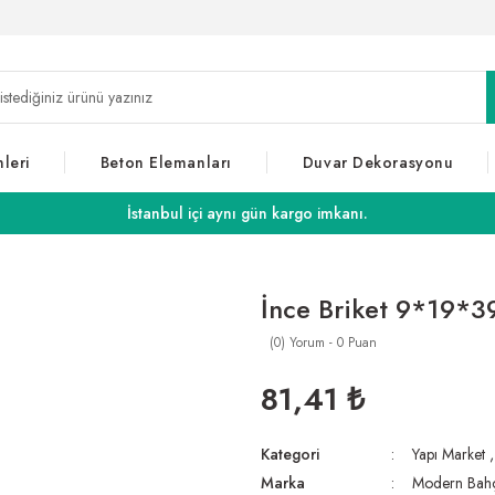
leri
Beton Elemanları
Duvar Dekorasyonu
İstanbul içi aynı gün kargo imkanı.
İnce Briket 9*19*3
(0) Yorum - 0 Puan
81,41 ₺
Kategori
Yapı Market
Marka
Modern Bah