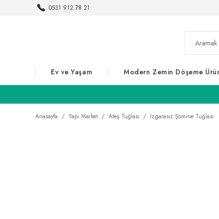
0531 912 78 21
Ev ve Yaşam
Modern Zemin Döşeme Ürün
Anasayfa
Yapı Market
Ateş Tuğlası
Izgarasız Şömine Tuğlası