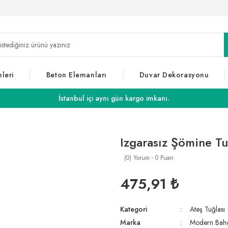
leri
Beton Elemanları
Duvar Dekorasyonu
İstanbul içi aynı gün kargo imkanı.
Izgarasız Şömine Tu
(0) Yorum - 0 Puan
475,91 ₺
Kategori
Ateş Tuğlası
Marka
Modern Bah