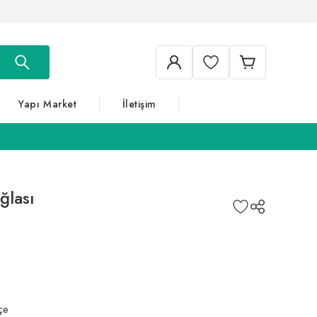
Yapı Market
İletişim
ğlası
çe