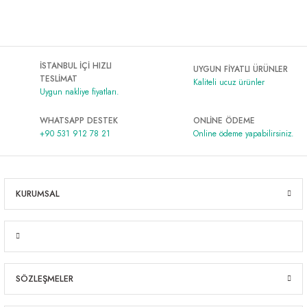
İSTANBUL İÇİ HIZLI
UYGUN FİYATLI ÜRÜNLER
TESLİMAT
Kaliteli ucuz ürünler
Uygun nakliye fiyatları.
WHATSAPP DESTEK
ONLİNE ÖDEME
+90 531 912 78 21
Online ödeme yapabilirsiniz.
KURUMSAL
SÖZLEŞMELER