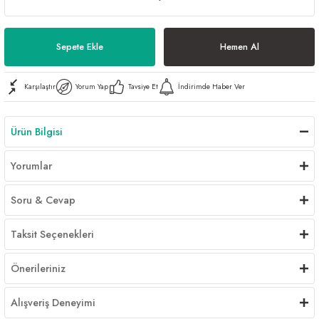
Al | Günlük Avlanan Deniz Ürünleri Online
öşeme
Sepete Ekle
Hemen Al
apkaları
ri
Karşılaştır
Yorum Yap
Tavsiye Et
İndirimde Haber Ver
eri
Ürün Bilgisi
ma
ri
Yorumlar
şemesi
Soru & Cevap
ı
ri
Taksit Seçenekleri
Önerileriniz
Alışveriş Deneyimi