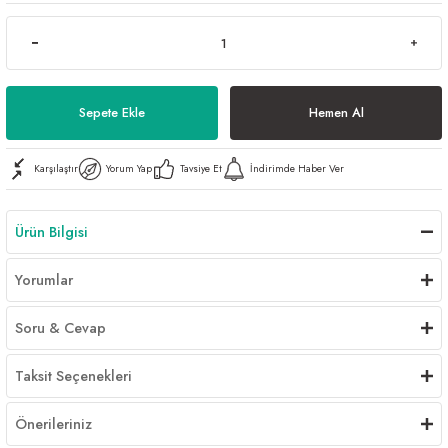
Al | Günlük Avlanan Deniz Ürünleri Online
öşeme
apkaları
ri
Sepete Ekle
Hemen Al
Karşılaştır
Yorum Yap
Tavsiye Et
İndirimde Haber Ver
eri
ma
ri
Ürün Bilgisi
şemesi
Yorumlar
ı
ri
Soru & Cevap
Taksit Seçenekleri
Önerileriniz