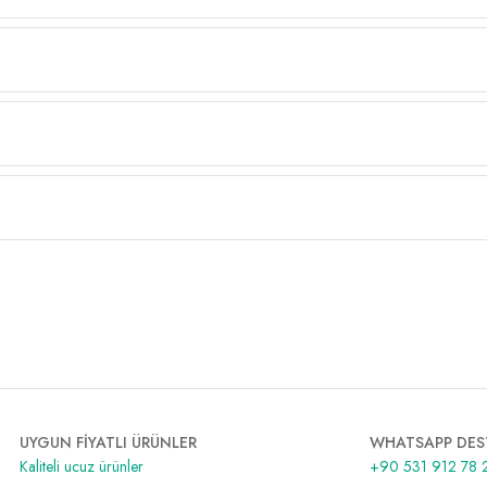
UYGUN FİYATLI ÜRÜNLER
WHATSAPP DES
Kaliteli ucuz ürünler
+90 531 912 78 