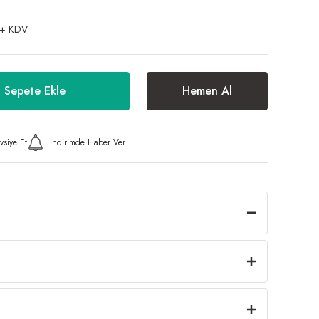
 + KDV
Sepete Ekle
Hemen Al
vsiye Et
İndirimde Haber Ver