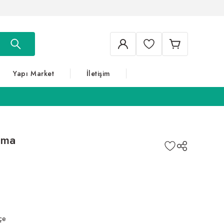
Yapı Market
İletişim
ama
çe