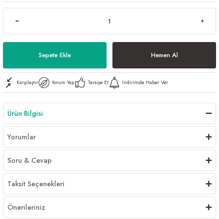
Al | Günlük Avlanan Deniz Ürünleri Online
öşeme
apkaları
ri
Sepete Ekle
Hemen Al
Karşılaştır
Yorum Yap
Tavsiye Et
İndirimde Haber Ver
eri
ma
ri
Ürün Bilgisi
şemesi
Yorumlar
ı
ri
Soru & Cevap
Taksit Seçenekleri
Önerileriniz