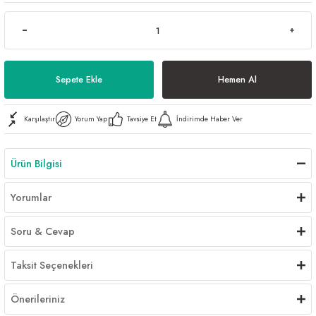
Al | Günlük Avlanan Deniz Ürünleri Online
öşeme
apkaları
ri
Sepete Ekle
Hemen Al
Karşılaştır
Yorum Yap
Tavsiye Et
İndirimde Haber Ver
eri
ma
ri
Ürün Bilgisi
şemesi
Yorumlar
ı
ri
Soru & Cevap
Taksit Seçenekleri
Önerileriniz