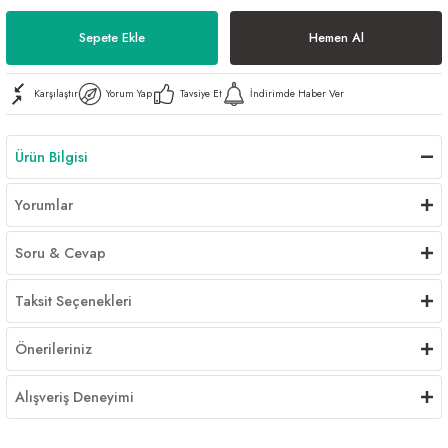
Al | Günlük Avlanan Deniz Ürünleri Online
öşeme
Sepete Ekle
Hemen Al
apkaları
ri
Karşılaştır
Yorum Yap
Tavsiye Et
İndirimde Haber Ver
Ürün Bilgisi
eri
Yorumlar
ma
ri
Soru & Cevap
şemesi
Taksit Seçenekleri
ı
ri
Önerileriniz
Alışveriş Deneyimi