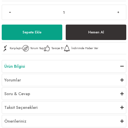
Al | Günlük Avlanan Deniz Ürünleri Online
öşeme
apkaları
ri
Sepete Ekle
Hemen Al
Karşılaştır
Yorum Yap
Tavsiye Et
İndirimde Haber Ver
eri
ma
ri
Ürün Bilgisi
şemesi
Yorumlar
ı
ri
Soru & Cevap
Taksit Seçenekleri
Önerileriniz