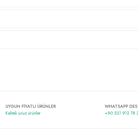
UYGUN FİYATLI ÜRÜNLER
WHATSAPP DES
Kaliteli ucuz ürünler
+90 531 912 78 