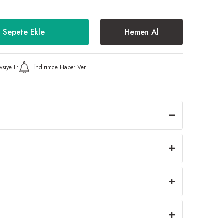
Sepete Ekle
Hemen Al
vsiye Et
İndirimde Haber Ver